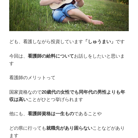
ども、看護しながら投資しています
「しゅうまい」
です
今回は、
看護師の給料について
お話しをしたいと思いま
す
看護師のメリットって
国家資格なので
20歳代の女性でも同年代の男性よりも年
収は高い
ことがひとつ挙げられます
他にも、
看護師資格は一生もの
であることや
どの県に行っても
就職先があり困らない
ことなどがあり
ます