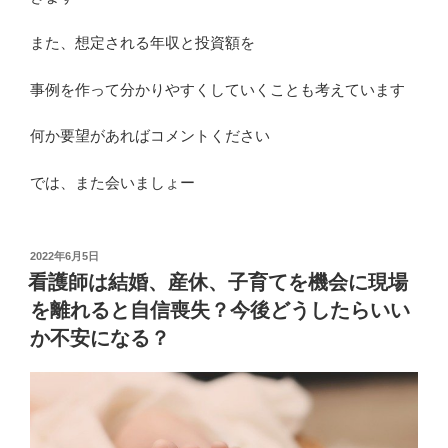
また、想定される年収と投資額を
事例を作って分かりやすくしていくことも考えています
何か要望があればコメントください
では、また会いましょー
投
2022年6月5日
稿
看護師は結婚、産休、子育てを機会に現場
日:
を離れると自信喪失？今後どうしたらいい
か不安になる？