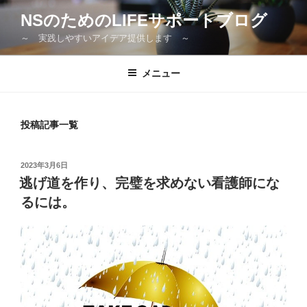
コ
NSのためのLIFEサポートブログ
ン
～ 実践しやすいアイデア提供します ～
テ
ン
ツ
メニュー
へ
ス
キ
投稿記事一覧
ッ
プ
投
2023年3月6日
稿
逃げ道を作り、完璧を求めない看護師にな
日:
るには。