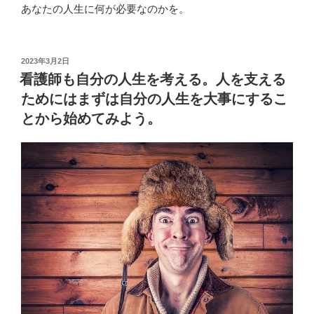
あなたの人生に何が必要なのかを。
投
2023年3月2日
稿
看護師も自分の人生を考える。人を支える
日:
ためにはまずは自分の人生を大事にするこ
とから始めてみよう。